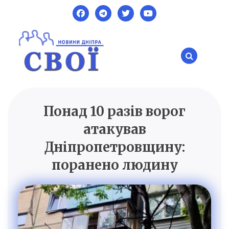
Skip
to
content
Понад 10 разів ворог
SVOI.DP.UA
Новини Дніпра
атакував
Дніпропетровщину:
поранено людину