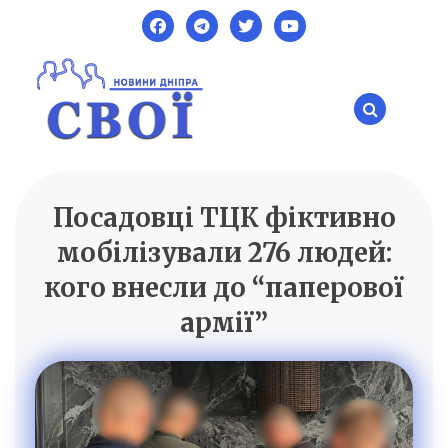
Skip
to
content
Посадовці ТЦК фіктивно
SVOI.DP.UA
Новини Дніпра
мобілізували 276 людей:
кого внесли до “паперової
армії”