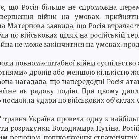
, що Росія більше не спроможна перем
вершення війни на умовах, прийнятн
а Матернова заявила, що Росія втрачає те
и по військових цілях на російській тери
війна не може закінчитися на умовах, пр
оки повномасштабної війни суспільство 
сотнями» дронів або меншою кількістю ж
вона нагадала, що напередодні Росія ата
айже як рядову подію. При цьому дипл
посилила удари по військових об'єктах у 
а 17 травня Україна провела одну з найбі
ти розрахунки Володимира Путіна. Росі
м регіоном, пошкодження стратегічних о