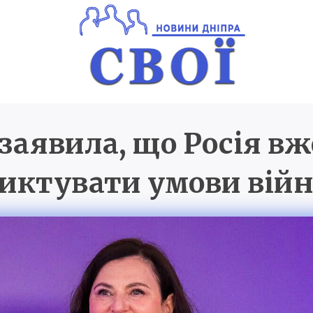
 заявила, що Росія вж
Новини Дніпра
SVOI.D
иктувати умови вій