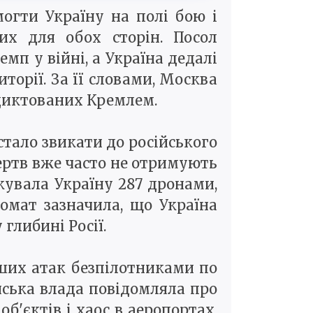
огти Україну на полі бою і
их для обох сторін. Посол
мп у війні, а Україна дедалі
торії. За її словами, Москва
одиктованих Кремлем.
стало звикати до російського
ертв вже часто не отримують
кувала Україну 287 дронами,
омат зазначила, що Україна
глибині Росії.
льших атак безпілотниками по
йська влада повідомляла про
б'єктів і хаос в аеропортах.