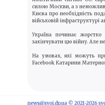
силою Москви, а з неможлив
Києва про необхідність под
військовій інфраструктурі а
Україна починає жорстко 
закінчувати цю війну. Але н
На умовах, які можуть пр
Facebook Катарини Матерно
news@svoi.dp.ua
© 2021-2026 svo