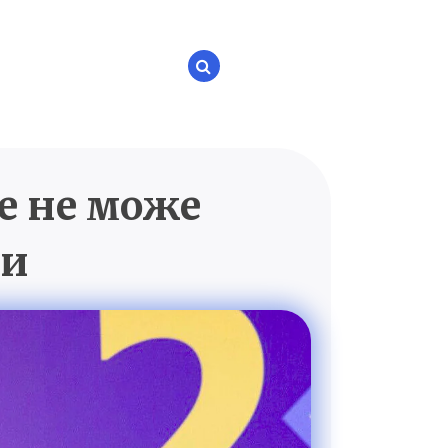
е не може
P.UA
ни