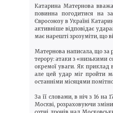
Катарина Матернова вважає
повинна погодитися на за
Євросоюзу в Україні Катарин
активніше відповідає ударам
має нарешті зрозуміти, що 
Матернова написала, що за р
терору: атаки з «низькими 
окремої уваги. Як приклад 
але цей удар міг пройти м
останніми місяцями помітно 
За її словами, в ніч з 16 н
Москві, розраховуючи зміни
сотні дронів над Московськи