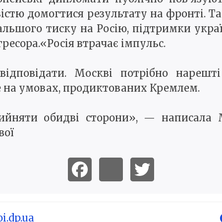
істю домогтися результату на фронті. Т
альшого тиску на Росію, підтримки украї
гресора.«Росія втрачає імпульс.
відповідати. Москві потрібно нарешті
е на умовах, продиктованих Кремлем.
ийняти обидві сторони», — написала М
вої
i.dp.ua