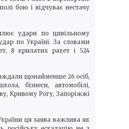
полі бою і відчуває нестачу
силює удари по цивільному
дар по Україні. За словами
ет, 8 крилатих ракет і 524
раждали щонайменше 26 осіб,
ла, бізнеси, автомобілі,
ву, Кривому Рогу, Запоріжжі
 України ця заява важлива як
ь російську ескалацію не з