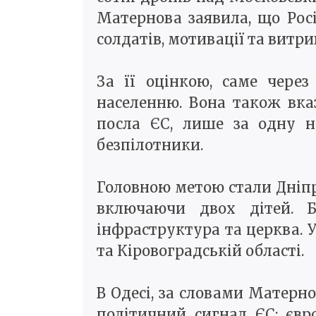
Матернова заявила, що Росі
солдатів, мотивації та витри
За її оцінкою, саме чере
населенню. Вона також вка
посла ЄС, лише за одну ні
безпілотники.
Головною метою стали Дніпр
включаючи двох дітей. Б
інфраструктура та церква. 
та Кіровоградській області.
В Одесі, за словами Матерно
політичний сигнал ЄС: євр