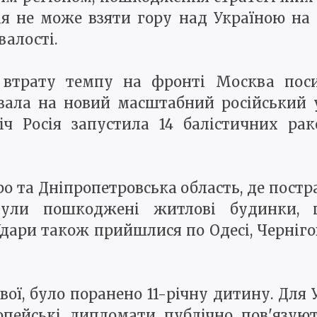
я не може взяти гору над Україною на 
валості.
з втрату темпу на фронті Москва по
зала на новий масштабний російський у
ч Росія запустила 14 балістичних рак
о та Дніпропетровська область, де пост
ули пошкоджені житлові будинки, шко
Удари також прийшлися по Одесі, Черніго
вої, було поранено 11-річну дитину. Для
опейські дипломати публічно пов'язуют