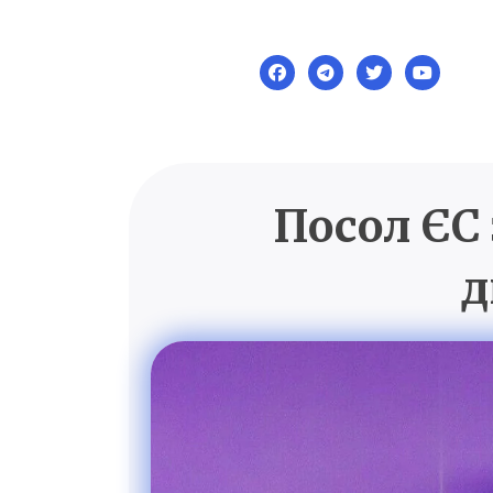
Skip
to
content
Посол ЄС
д