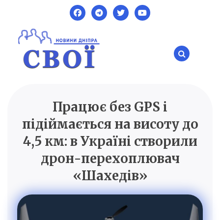
Skip
to
content
Працює без GPS і
SVOI.DP.UA
Новини Дніпра
підіймається на висоту до
4,5 км: в Україні створили
дрон-перехоплювач
«Шахедів»