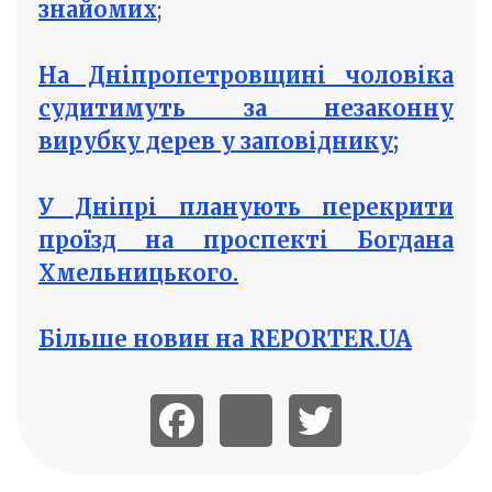
знайомих
;
На Дніпропетровщині чоловіка
судитимуть за незаконну
вирубку дерев у заповіднику;
У Дніпрі планують перекрити
проїзд на проспекті Богдана
Хмельницького.
Більше новин на REPORTER.UA