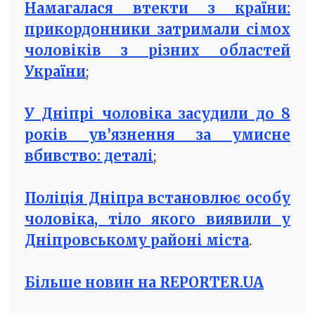
Намагалася втекти з країни:
прикордонники затримали сімох
чоловіків з різних областей
України
;
У Дніпрі чоловіка засудили до 8
років ув’язнення за умисне
вбивство: деталі
;
Поліція Дніпра встановлює особу
чоловіка, тіло якого виявили у
Дніпровському районі міста
.
Більше новин на REPORTER.UA