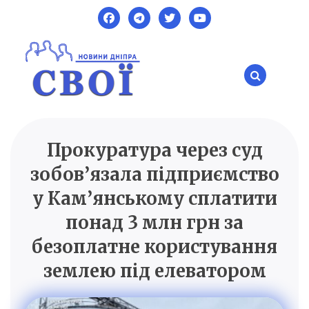
Skip
to
content
Прокуратура через суд
SVOI.DP.UA
Новини Дніпра
зобов’язала підприємство
у Кам’янському сплатити
понад 3 млн грн за
безоплатне користування
землею під елеватором