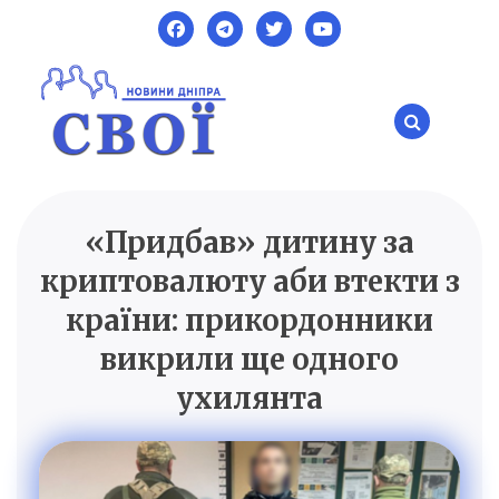
Skip
to
content
«Придбав» дитину за
SVOI.DP.UA
Новини Дніпра
криптовалюту аби втекти з
країни: прикордонники
викрили ще одного
ухилянта