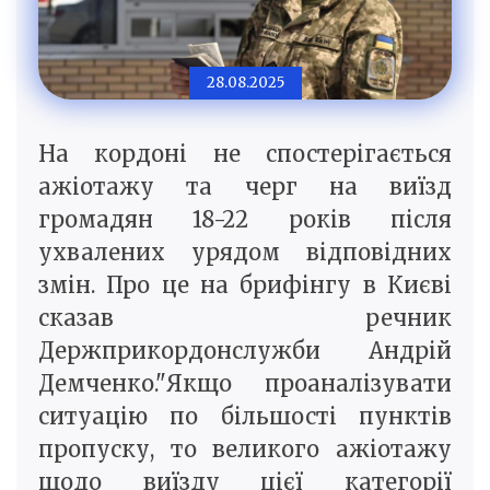
28.08.2025
На кордоні не спостерігається
ажіотажу та черг на виїзд
громадян 18-22 років після
ухвалених урядом відповідних
змін. Про це на брифінгу в Києві
сказав речник
Держприкордонслужби Андрій
Демченко."Якщо проаналізувати
ситуацію по більшості пунктів
пропуску, то великого ажіотажу
щодо виїзду цієї категорії