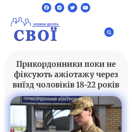
Skip
to
content
Прикордонники поки не
SVOI.DP.UA
Новини Дніпра
фіксують ажіотажу через
виїзд чоловіків 18-22 років