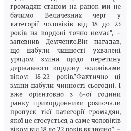
громадян станом на ранок ми не
бачимо. Величезних черг у
категорії чоловіків від 18 до 23
років на кордоні точно немає", –
запевнив Демченко.Він нагадав,
що набули чинності ухвалені
урядом зміни щодо перетину
державного кордону чоловіками
віком 18-22 років."Фактично ці
зміни набули чинності сьогодні. І
вже орієнтовно з 6-ої години
ранку прикордонники розпочали
пропуск тієї категорії громадян,
якої це стосується, а саме чоловіків
віком від 18 до 22 років включно", –