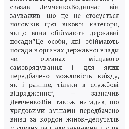
сказав Демченко.Водночас він
зауважив, що це не стосується
чоловіків цієї вікової категорії,
якщо вони обіймають державні
посади."Це особи, які обіймають
посади в органах державної влади
чи органах місцевого
самоврядування і для яких
передбачено можливість виїзду,
як і раніше, тільки в службові
відрядження", – зазначив
Демченко.Він також нагадав, що
урядовими змінами передбачено
виїзд за кордон жінок-депутатів
місцевих рад, але зауважив, що ця