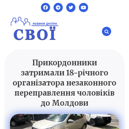
Skip
to
content
Прикордонники
SVOI.DP.UA
Новини Дніпра
затримали 18-річного
організатора незаконного
переправлення чоловіків
до Молдови