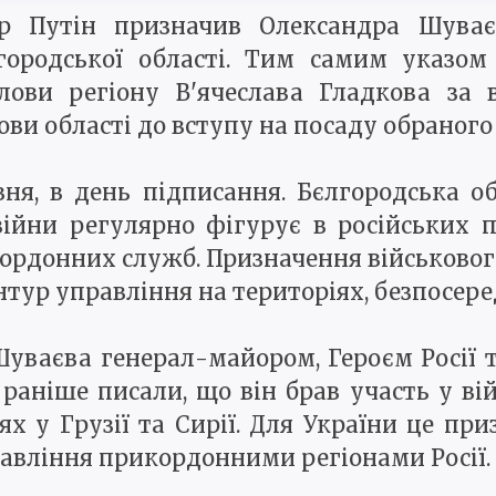
ир Путін призначив Олександра Шува
лгородської області. Тим самим указом
олови регіону В'ячеслава Гладкова за
ви області до вступу на посаду обраного
вня, в день підписання. Бєлгородська о
ійни регулярно фігурує в російських п
ордонних служб. Призначення військового
ур управління на територіях, безпосеред
Шуваєва генерал-майором, Героєм Росії
раніше писали, що він брав участь у ві
ях у Грузії та Сирії. Для України це пр
равління прикордонними регіонами Росії.