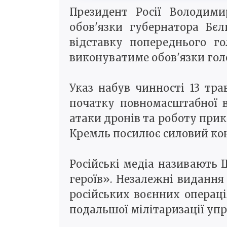
Президент Росії Володим
обов'язки губернатора Бє
відставку попереднього г
виконуватиме обов'язки голо
Указ набув чинності 13 тра
початку повномасштабної в
атаки дронів та роботу прик
Кремль посилює силовий конт
Російські медіа називають 
героїв». Незалежні видання 
російських воєнних операці
подальшої мілітаризації уп