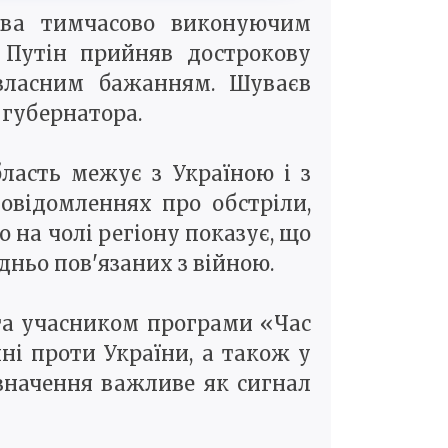
єва тимчасово виконуючим
 Путін прийняв дострокову
 власним бажанням. Шуваєв
 губернатора.
бласть межує з Україною і з
овідомленнях про обстріли,
 на чолі регіону показує, що
ньо пов'язаних з війною.
 та учасником програми «Час
йні проти України, а також у
изначення важливе як сигнал