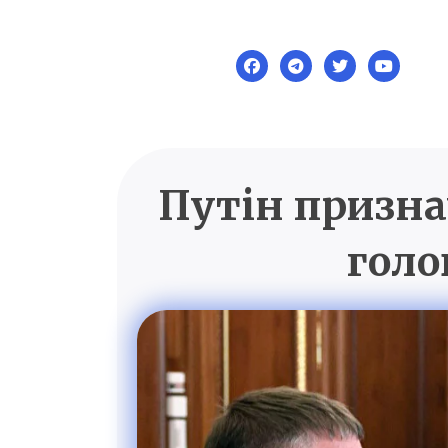
Skip
to
content
Путін призна
голо