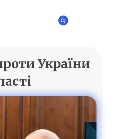
проти України
P.UA
ласті