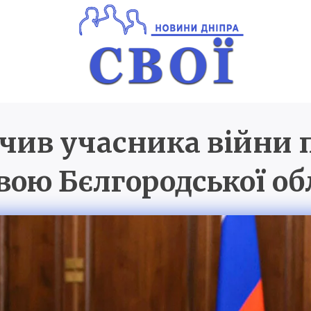
чив учасника війни 
Новини Дніпра
SVOI.D
вою Бєлгородської об