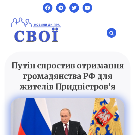
Skip
to
content
Путін спростив отримання
SVOI.DP.UA
Новини Дніпра
громадянства РФ для
жителів Придністров’я