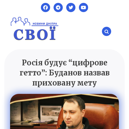
Skip
to
content
Росія будує “цифрове
SVOI.DP.UA
Новини Дніпра
гетто”: Буданов назвав
приховану мету