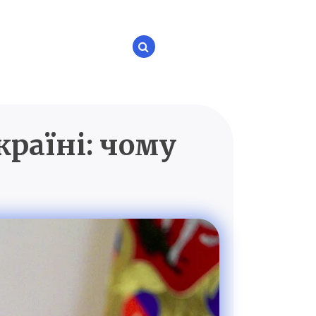
країні: чому
P.UA