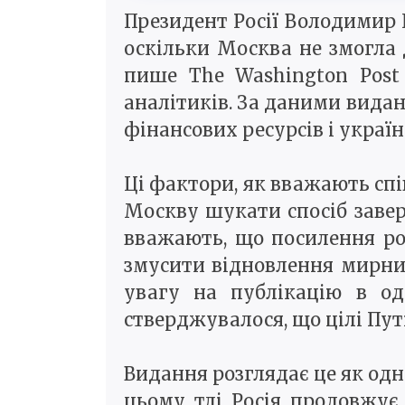
Президент Росії Володимир П
оскільки Москва не змогла д
пише The Washington Post
аналітиків. За даними видан
фінансових ресурсів і україн
Ці фактори, як вважають сп
Москву шукати спосіб заве
вважають, що посилення ро
змусити відновлення мирних
увагу на публікацію в од
стверджувалося, що цілі Пут
Видання розглядає це як одну
цьому тлі Росія продовжує 