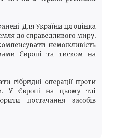
анені. Для України ця оцінка
емля до справедливого миру.
 компенсувати неможливість
озами Європі та тиском на
ти гібридні операції проти
и. У Європі на цьому тлі
рити постачання засобів