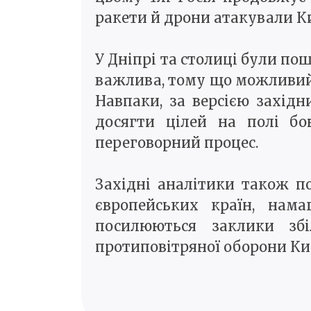
ракети й дрони атакували Киї
У Дніпрі та столиці були по
важлива, тому що можливий 
Навпаки, за версією захід
досягти цілей на полі бо
переговорний процес.
Західні аналітики також п
європейських країн, нам
посилюються заклики зб
протиповітряної оборони Ки