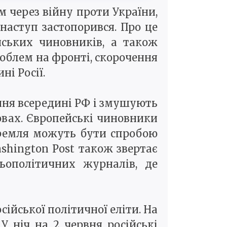
м через війну проти України,
 наступ застопорився. Про це
ських чиновників, а також
роблем на фронті, скорочення
ні Росії.
ння всередині РФ і змушують
вах. Європейські чиновники
Кремля можуть бути спробою
shington Post також звертає
ьополітичних журналів, де
сійської політичної еліти. На
У ніч на 2 червня російські