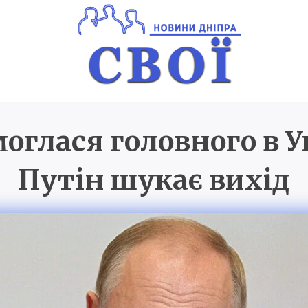
моглася головного в У
Новини Дніпра
SVOI.D
Путін шукає вихід