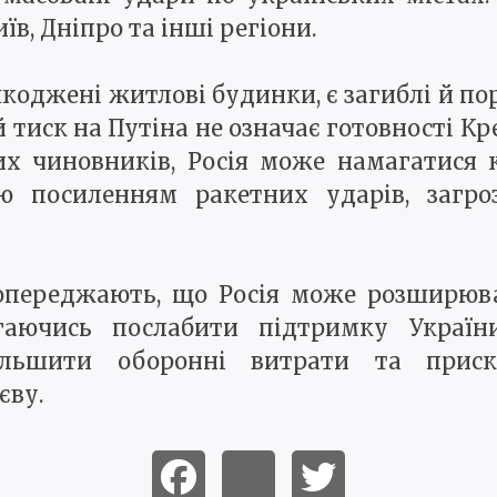
в, Дніпро та інші регіони.
шкоджені житлові будинки, є загиблі й пор
тиск на Путіна не означає готовності Кр
них чиновників, Росія може намагатися
ю посиленням ракетних ударів, загр
опереджають, що Росія може розширюва
агаючись послабити підтримку Україн
ільшити оборонні витрати та приско
єву.