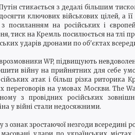
утін стикається з дедалі більшим тиско
осягти ключових військових цілей, а її
 з посиланням на російських і європей
ня, тиск на Кремль посилюється на тлі п
ських ударів дронами по об'єктах всереди
іврозмовники WP, підвищують невдоволе
ршити війну на прийнятних для себе умо
сійських атак і більш різка риторика 
 переговорів на умовах Москви. The Wa
ному з провідних російських зовнішн
іна у війні стали недосяжними.
 з ознак зростаючої незгоди всередині ро
масовані удари по українських містах. 