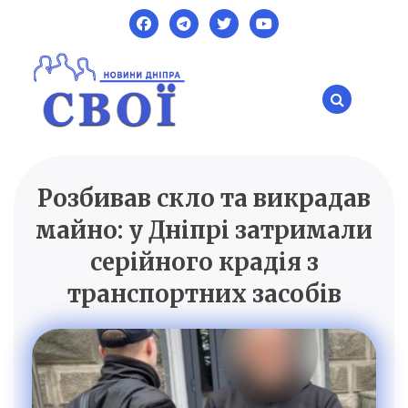
Skip
to
content
Розбивав скло та викрадав
SVOI.DP.UA
Новини Дніпра
майно: у Дніпрі затримали
серійного крадія з
транспортних засобів