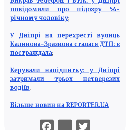
Викрав телефон і втік: у Дніпрі
повідомили про підозру 54-
річному чоловіку
;
У Дніпрі на перехресті вулиць
Калинова-Зразкова сталася ДТП: є
постраждала
;
Керували напідпитку: у Дніпрі
затримали трьох нетверезих
водіїв
.
Більше новин на REPORTER.UA