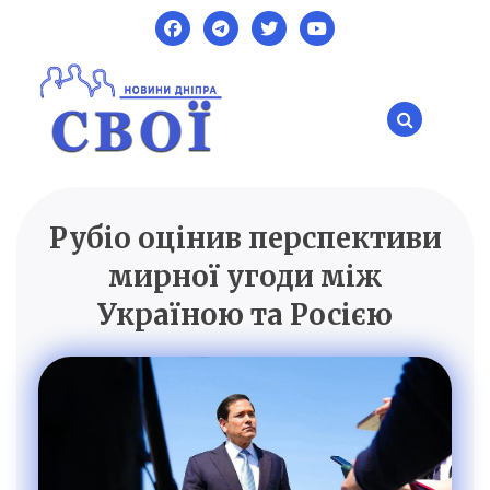
Skip
to
content
Рубіо оцінив перспективи
SVOI.DP.UA
Новини Дніпра
мирної угоди між
Україною та Росією