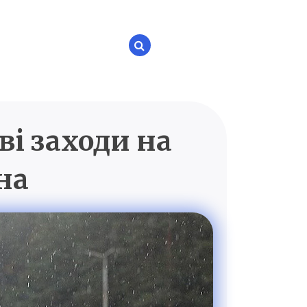
ві заходи на
P.UA
на