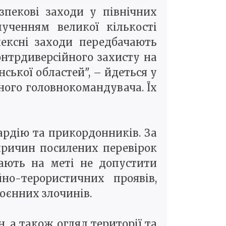
пекові заходи у північних
ученням великої кількості
лексні заходи передбачають
онтрдиверсійного захисту на
нської областей", – йдеться у
ного головнокомандувача. Їх
вардію та прикордонників. За
причин посилених перевірок
мають на меті не допустити
но-терористичних проявів,
воєнних злочинів.
 а також огляд території та