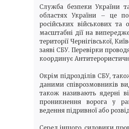
Служба безпеки України т
областях України – це по
російських військових та 
масштабні дії на випередже
території Чернігівської, Киї
заяві СБУ. Перевірки прово
координує Антитерористичн
Окрім підрозділів СБУ, тако
даними співрозмовників ви
також називають ядерні ві
проникнення ворога у рай
ведення підривної або розві
Серед іншого, силовики про