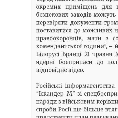
окремих приміщень для в
безпекових заходів можуть
перевіряти документи гром
поставитися до можливих н
правоохоронців, мати з 
комендантської години", – й
Білорусі Вранці 21 травня
ядерні боєприпаси до поль
відповідне відео.
Російські інформагентства
"Іскандер-М" зі спецбоєпр
наради з військовим керівн
спроби Росії ще більше втя
представити план реагування