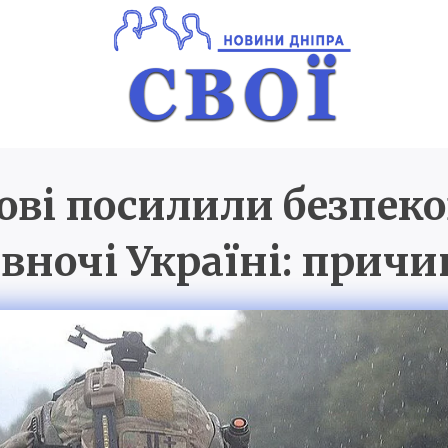
кові посилили безпеко
Новини Дніпра
SVOI.D
івночі Україні: причи