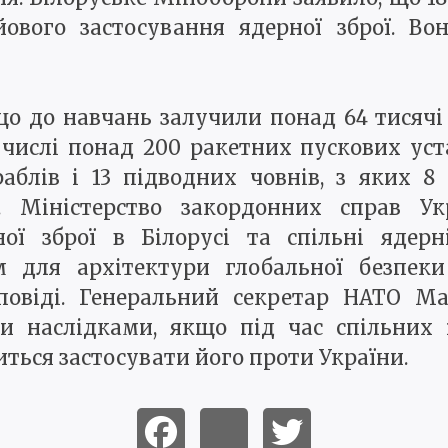
йового застосування ядерної зброї. Во
о до навчань залучили понад 64 тисячі
числі понад 200 ракетних пускових уст
раблів і 13 підводних човнів, з яких 8
я. Міністерство закордонних справ У
рної зброї в Білорусі та спільні ядер
 для архітектури глобальної безпек
дповіді. Генеральний секретар НАТО Ма
ми наслідками, якщо під час спільних 
ться застосувати його проти України.