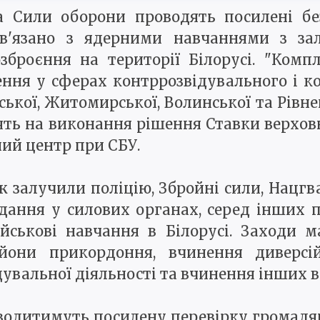
а Сили оборони проводять посилені без
в'язано з ядерними навчаннями з зал
озброєння на території Білорусі. "Комп
ння у сферах контррозвідувального і к
вської, Житомирської, Волинської та Рівне
дять на виконання рішення Ставки верхов
ий центр при СБУ.
ж залучили поліцію, Збройні сили, Нацг
дання у силових органах, серед інших 
йськові навчання в Білорусі. Заходи 
они прикордоння, вчинення диверсій
дувальної діяльності та вчинення інших 
водитимуть посилену перевірку громадян,