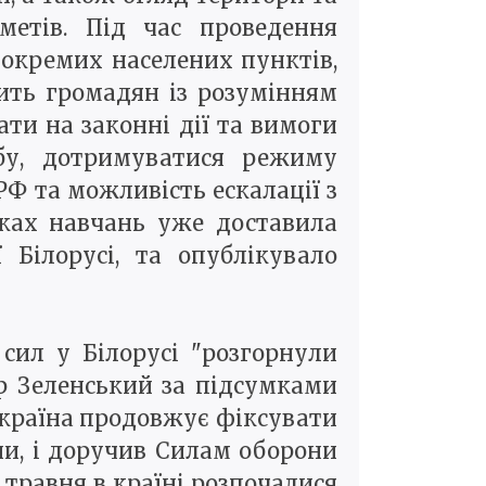
етів. Під час проведення
окремих населених пунктів,
ить громадян із розумінням
и на законні дії та вимоги
бу, дотримуватися режиму
РФ та можливість ескалації з
мках навчань уже доставила
 Білорусі, та опублікувало
сил у Білорусі "розгорнули
р Зеленський за підсумками
Україна продовжує фіксувати
ни, і доручив Силам оборони
 травня в країні розпочалися