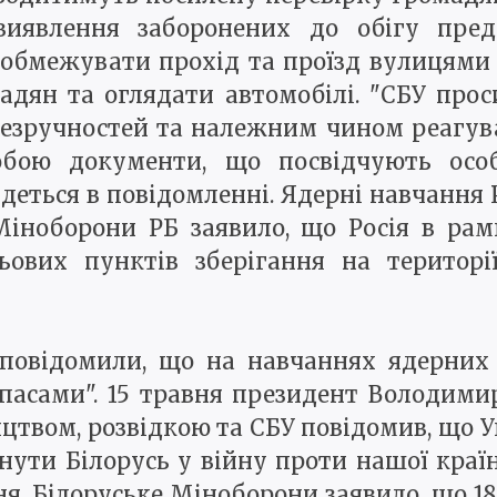
иявлення заборонених до обігу предм
 обмежувати прохід та проїзд вулицями 
адян та оглядати автомобілі. "СБУ прос
езручностей та належним чином реагуват
собою документи, що посвідчують осо
деться в повідомленні. Ядерні навчання 
 Міноборони РБ заявило, що Росія в ра
ових пунктів зберігання на території
 повідомили, що на навчаннях ядерних 
ипасами". 15 травня президент Володими
ицтвом, розвідкою та СБУ повідомив, що 
гнути Білорусь у війну проти нашої краї
. Білоруське Міноборони заявило, що 18