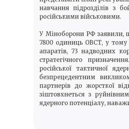
навчання підрозділів з бо
російськими військовими.
У Міноборони РФ заявили, щ
7800 одиниць ОВСТ, у тому 
апаратів, 73 надводних ко
стратегічного призначенн
російської тактичної яде
безпрецедентним викликом
партнерів до жорсткої ві
зіштовхнеться з руйнівни
ядерного потенціалу, наважи