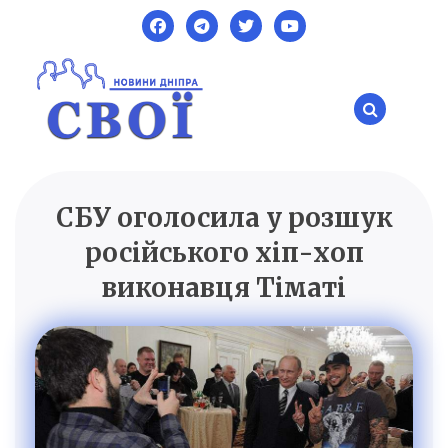
Skip
to
content
СБУ оголосила у розшук
SVOI.DP.UA
Новини Дніпра
російського хіп-хоп
виконавця Тіматі