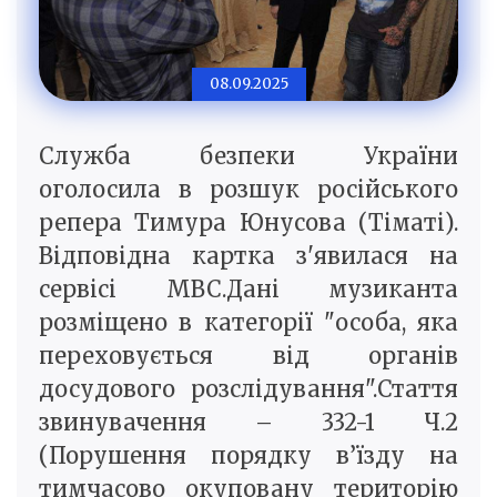
08.09.2025
Служба безпеки України
оголосила в розшук російського
репера Тимура Юнусова (Тіматі).
Відповідна картка з'явилася на
сервісі МВС.Дані музиканта
розміщено в категорії "особа, яка
переховується від органів
досудового розслідування".Стаття
звинувачення – 332-1 Ч.2
(Порушення порядку в’їзду на
тимчасово окуповану територію