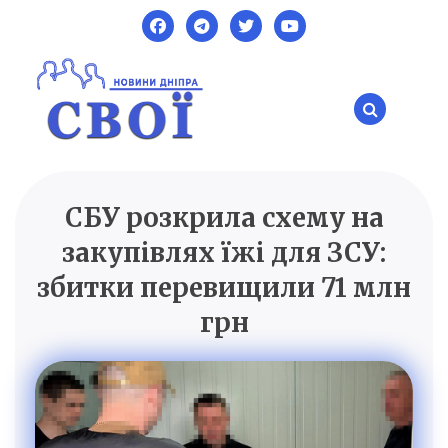
Skip
to
content
СБУ розкрила схему на
SVOI.DP.UA
Новини Дніпра
закупівлях їжі для ЗСУ:
збитки перевищили 71 млн
грн