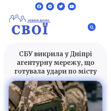
Skip
to
content
СБУ викрила у Дніпрі
SVOI.DP.UA
Новини Дніпра
агентурну мережу, що
готувала удари по місту