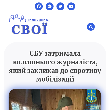
Skip
to
content
СБУ затримала
SVOI.DP.UA
Новини Дніпра
колишнього журналіста,
який закликав до спротиву
мобілізації