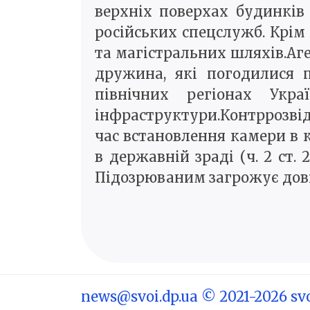
верхніх поверхах будинків
російських спецслужб. Крім 
та магістральних шляхів.Аг
дружина, які погодилися 
північних регіонах Укр
інфраструктури.Контррозвід
час встановлення камери в к
в державній зраді (ч. 2 ст. 2
Підозрюваним загрожує дові
news@svoi.dp.ua
© 2021-2026 svo