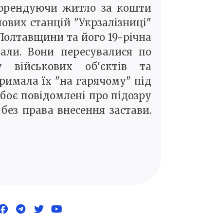
, орендуючи житло за кошти
лових станцій "Укрзалізниці"
Полтавщини та його 19-річна
али. Вони пересувалися по
 військових об'єктів та
римала їх "на гарячому" під
Обоє повідомлені про підозру
ту без права внесення застави.