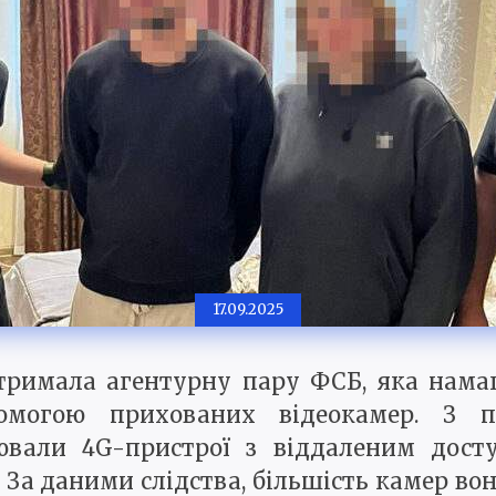
17.09.2025
тримала агентурну пару ФСБ, яка намаг
могою прихованих відеокамер. З п
ювали 4G-пристрої з віддаленим досту
 За даними слідства, більшість камер в