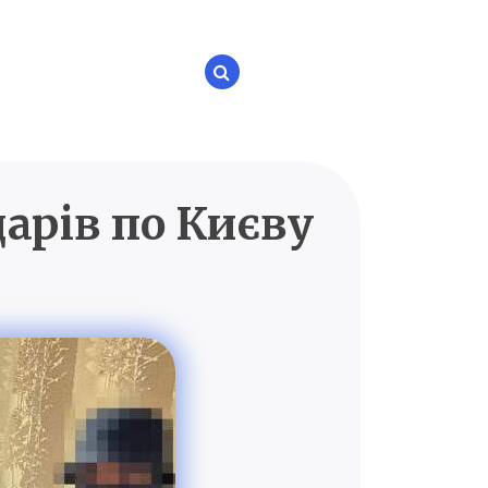
арів по Києву
P.UA