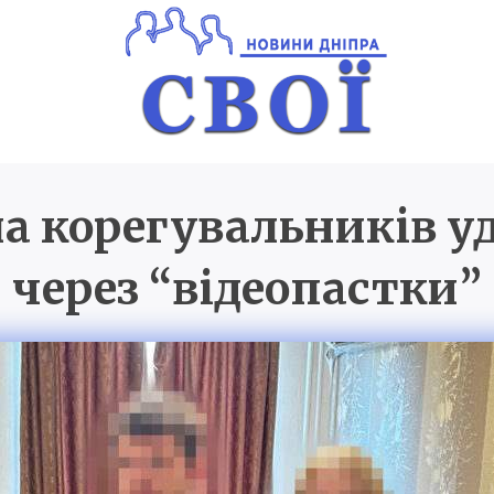
а корегувальників уд
Новини Дніпра
SVOI.D
через “відеопастки”