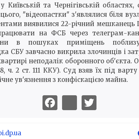
 у Київській та Чернігівській областях
цього, "відеопастки" з'являлися біля вуз
ентами виявилися 22-річний мешканець 
працювати на ФСБ через телеграм-кан
аїни в пошуках приміщень поблизу
ка СБУ завчасно викрила злочинців і зат
вартирі неподалік оборонного об'єкта. 
8, ч. 2 ст. 111 ККУ). Суд взяв їх під вар
чне ув'язнення з конфіскацією майна.
i.dp.ua