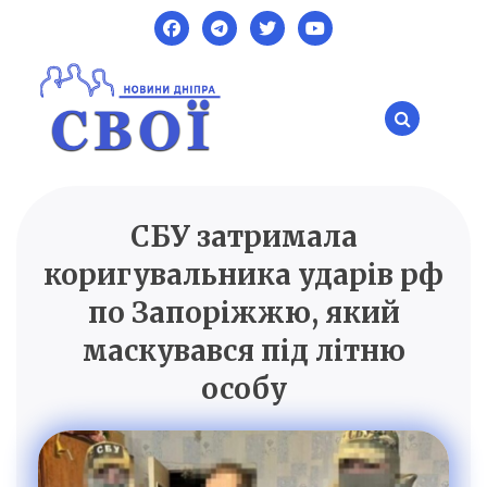
Skip
to
content
СБУ затримала
SVOI.DP.UA
Новини Дніпра
коригувальника ударів рф
по Запоріжжю, який
маскувався під літню
особу