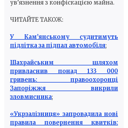
ув’язнення з конфіскацією майна.
ЧИТАЙТЕ ТАКОЖ:
У Кам’янському судитимуть
підлітка за підпал автомобіля
;
Шахрайським шляхом
привласнив понад 133 000
гривень: правоохоронці
Запоріжжя викрили
зловмисника
;
«Укрзалізниця» запровадила нові
правила повернення квитків: