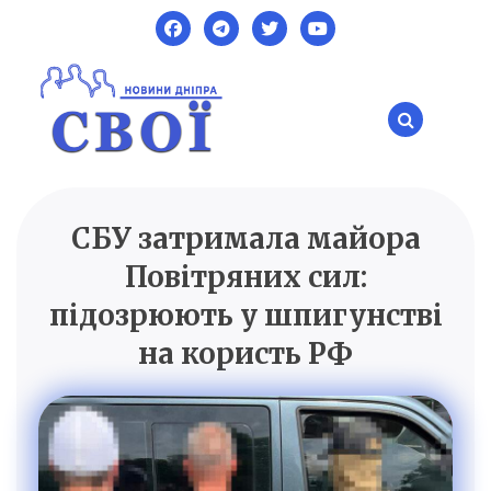
Skip
to
content
СБУ затримала майора
SVOI.DP.UA
Новини Дніпра
Повітряних сил:
підозрюють у шпигунстві
на користь РФ