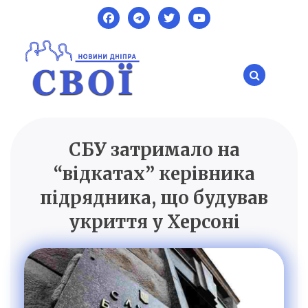
Skip
to
content
СБУ затримало на
SVOI.DP.UA
Новини Дніпра
“відкатах” керівника
підрядника, що будував
укриття у Херсоні