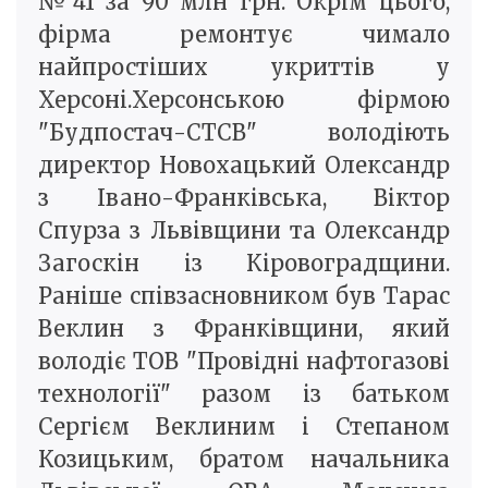
№41 за 90 млн грн. Окрім цього,
фірма ремонтує чимало
найпростіших укриттів у
Херсоні.Херсонською фірмою
"Будпостач-СТСВ" володіють
директор Новохацький Олександр
з Івано-Франківська, Віктор
Спурза з Львівщини та Олександр
Загоскін із Кіровоградщини.
Раніше співзасновником був Тарас
Веклин з Франківщини, який
володіє ТОВ "Провідні нафтогазові
технології" разом із батьком
Сергієм Веклиним і Степаном
Козицьким, братом начальника