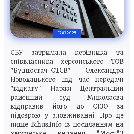
17.01.2025
СБУ затримала керівника та
співвласника херсонського ТОВ
"Будпостач-СТСВ" Олександра
Новохацького під час передачі
"відкату". Наразі Центральний
районний суд Миколаєва
відправив його до СІЗО за
підозрою у зловживанні. Про це
пише Bihus.Info із посиланням на
херсонське видання "Мост".З