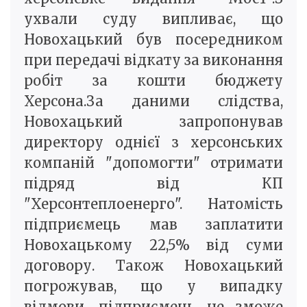
ухвали суду випливає, що
Новохацький був посередником
при передачі відкату за виконання
робіт за кошти бюджету
Херсона.За даними слідства,
Новохацький запропонував
директору однієї з херсонських
компаній "допомогти" отримати
підряд від КП
"Херсонтеплоенерго". Натомість
підприємець мав заплатити
Новохацькому 22,5% від суми
договору. Також Новохацький
погрожував, що у випадку
відмови, підприємець не зможе