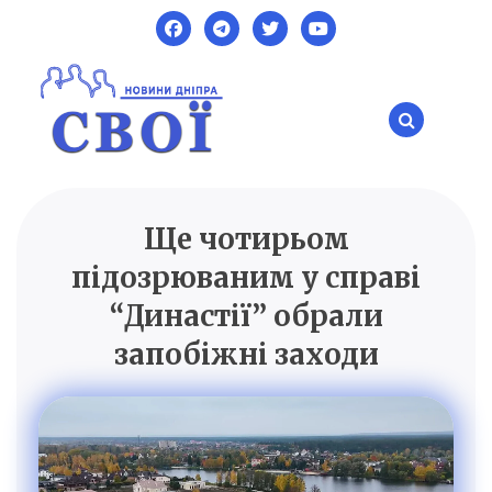
Skip
to
content
Ще чотирьом
SVOI.DP.UA
Новини Дніпра
підозрюваним у справі
“Династії” обрали
запобіжні заходи