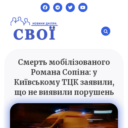
Skip
to
content
Смерть мобілізованого
SVOI.DP.UA
Новини Дніпра
Романа Сопіна: у
Київському ТЦК заявили,
що не виявили порушень