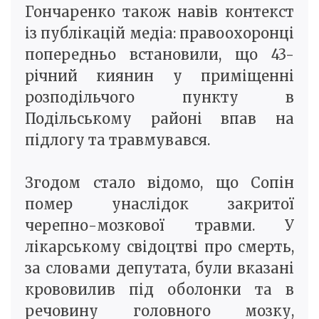
Гончаренко також навів контекст
із публікацій медіа: правоохоронці
попередньо встановили, що 43-
річний киянин у приміщенні
розподільчого пункту в
Подільському районі впав на
підлогу та травмувався.
Згодом стало відомо, що Сопін
помер унаслідок закритої
черепно-мозкової травми. У
лікарському свідоцтві про смерть,
за словами депутата, були вказані
крововилив під оболонки та в
речовину головного мозку,