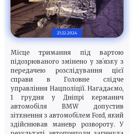
25.12.2024
Місце тримання під вартою
підозрюваного змінено у звʼязку з
передачею розслідування цієї
справи в Головне слідче
управління Нацполіції. Нагадаємо,
1 грудня у Дніпрі керманич
автомобіля BMW допустив
зіткнення з автомобілем Ford, який
здійснював маневр розвороту. У
результаті автопригоди загинула