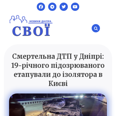
Skip
to
content
Смертельна ДТП у Дніпрі:
SVOI.DP.UA
Новини Дніпра
19-річного підозрюваного
етапували до ізолятора в
Києві