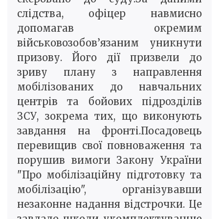
слідства, офіцер навмисно
допомагав окремим
військовозобов’язаним уникнути
призову. Його дії призвели до
зриву плану з направлення
мобілізованих до навчальних
центрів та бойових підрозділів
ЗСУ, зокрема тих, що виконують
завдання на фронті.Посадовець
перевищив свої повноваження та
порушив вимоги Закону України
"Про мобілізаційну підготовку та
мобілізацію", організувавши
незаконне надання відстрочки. Це
завдало шкоди укомплектуванню