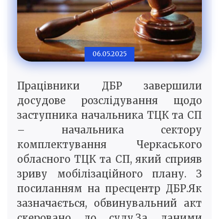
06.05.2025
Працівники ДБР завершили
досудове розслідування щодо
заступника начальника ТЦК та СП
– начальника сектору
комплектування Черкаського
обласного ТЦК та СП, який сприяв
зриву мобілізаційного плану. З
посиланням на пресцентр ДБР.Як
зазначається, обвинувальний акт
скеровано до суду.За даними