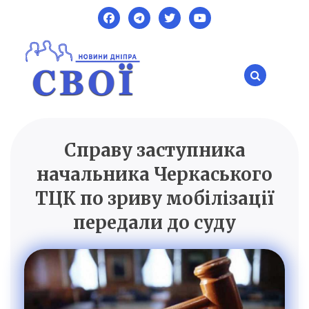
Skip
to
content
Справу заступника
SVOI.DP.UA
Новини Дніпра
начальника Черкаського
ТЦК по зриву мобілізації
передали до суду