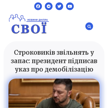
Skip
to
content
Строковиків звільнять у
SVOI.DP.UA
Новини Дніпра
запас: президент підписав
указ про демобілізацію