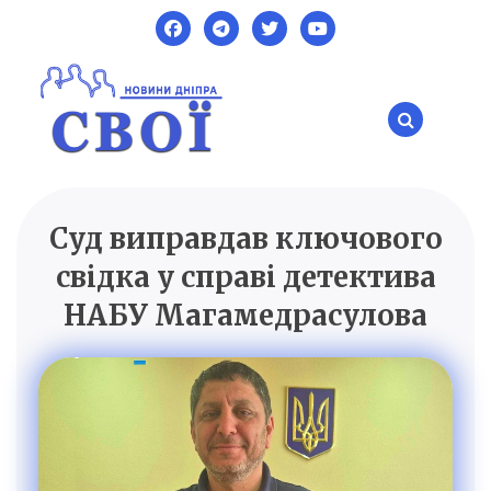
Skip
to
content
Суд виправдав ключового
SVOI.DP.UA
Новини Дніпра
свідка у справі детектива
НАБУ Магамедрасулова