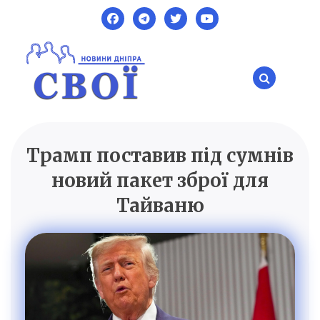
Skip
to
content
Трамп поставив під сумнів
SVOI.DP.UA
Новини Дніпра
новий пакет зброї для
Тайваню