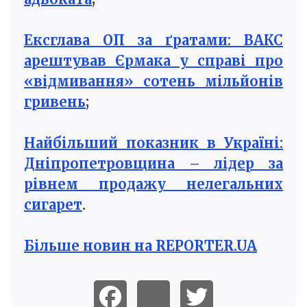
Ексглава ОП за ґратами: ВАКС
арештував Єрмака у справі про
«відмивання» сотень мільйонів
гривень
;
Найбільший показник в Україні:
Дніпропетровщина – лідер за
рівнем продажу нелегальних
сигарет
.
Більше новин на REPORTER.UA