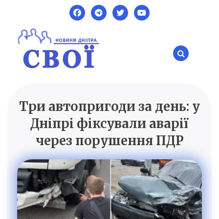
Skip
to
content
Три автопригоди за день: у
SVOI.DP.UA
Новини Дніпра
Дніпрі фіксували аварії
через порушення ПДР