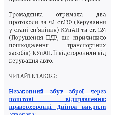
Громадянка отримала два
протоколи за ч.1 ст.130 (Керування
у стані сп'яніння) КУпАП та ст. 124
(Порушення ПДР, що спричинило
пошкодження транспортних
засобів) КУпАП. Її відсторонили від
керування авто.
ЧИТАЙТЕ ТАКОЖ:
Незаконний збут зброї через
поштові відправлення:
правоохоронці Дніпра викрили
адвоката
;