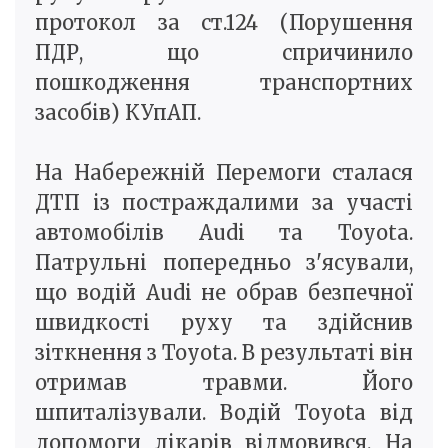
протокол за ст.124 (Порушення
ПДР, що спричинило
пошкодження транспортних
засобів) КУпАП.
На Набережній Перемоги сталася
ДТП із постраждалими за участі
автомобілів Audi та Toyota.
Патрульні попередньо з'ясували,
що водій Audi не обрав безпечної
швидкості руху та здійснив
зіткнення з Toyota. В результаті він
отримав травми. Його
шпиталізували. Водій Toyota від
допомоги лікарів відмовився. На