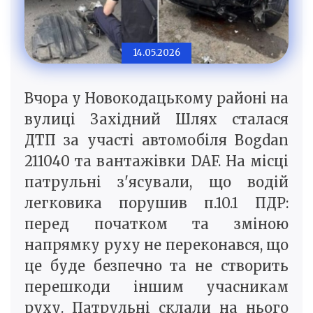
14.05.2026
Вчора у Новокодацькому районі на
вулиці Західний Шлях сталася
ДТП за участі автомобіля Bogdan
211040 та вантажівки DAF. На місці
патрульні з'ясували, що водій
легковика порушив п.10.1 ПДР:
перед початком та зміною
напрямку руху не переконався, що
це буде безпечно та не створить
перешкоди іншим учасникам
руху. Патрульні склали на нього