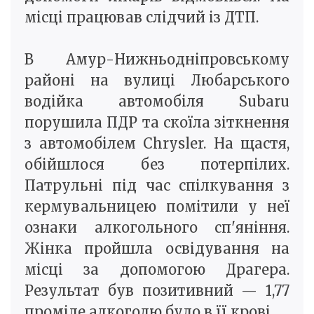
місці працював слідчий із ДТП.
В Амур-Нижньодніпровському
районі на вулиці Любарського
водійка автомобіля Subaru
порушила ПДР та скоїла зіткнення
з автомобілем Chrysler. На щастя,
обійшлося без потерпілих.
Патрульні під час спілкування з
кермувальницею помітили у неї
ознаки алкогольного сп'яніння.
Жінка пройшла освідування на
місці за допомогою Драгера.
Результат був позитивний — 1,77
проміле алкоголю було в її крові.