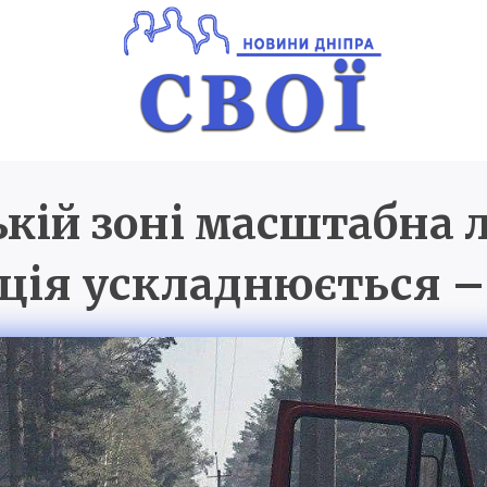
кій зоні масштабна 
Новини Дніпра
SVOI.D
ція ускладнюється 