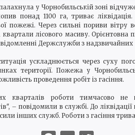
алахнула у Чорнобильській зоні відчужен
хопив понад 1100 га, триває ліквідація
вої пожежі. Через сильні пориви вітру
 квартали лісового масиву. Орієнтовна
 повідомленні Держслужби з надзвичайних 
итуація ускладнюється через суху пого
нках території. Пожежа у Чорнобильсь
ливість проведення робіт із гасіння.
вих кварталів роботи тимчасово не п
", – повідомили в службі. До ліквідаці
 сили інших служб. Роботи з гасіння трив