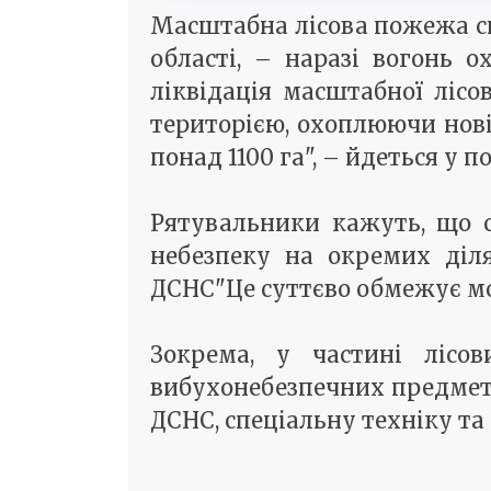
Масштабна лісова пожежа сп
області, – наразі вогонь о
ліквідація масштабної лісо
територією, охоплюючи нові
понад 1100 га", – йдеться у
Рятувальники кажуть, що с
небезпеку на окремих діля
ДСНС"Це суттєво обмежує мож
Зокрема, у частині лісо
вибухонебезпечних предметів
ДСНС, спеціальну техніку та