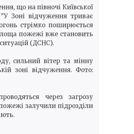
ня, що на півночі Київської
. "У Зоні відчуження триває
 вогонь стрімко поширюється
 площа пожежі вже становить
ситуацій (ДСНС).
ду, сильний вітер та мінну
кій зоні відчуження. Фото:
роводяться через загрозу
ї пожежі залучили підрозділи
ають.