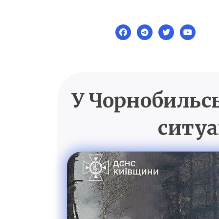
Skip
to
content
У Чорнобильсь
ситуа