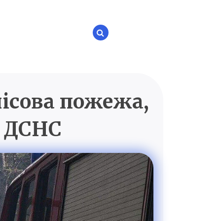
лісова пожежа,
P.UA
– ДСНС