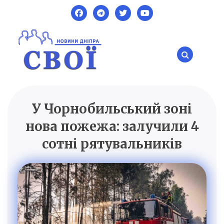
Skip
to
content
У Чорнобильський зоні
SVOI.DP.UA
Новини Дніпра
нова пожежа: залучили 4
сотні рятувальників