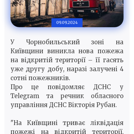
09.09.2024
У Чорнобильський зоні на
Київщини виникла нова пожежа
на відкритій території – її гасять
уже другу добу, наразі залучені 4
сотні пожежників.
Про це повiдомляє ДСНС у
Telegram та речник обласного
управління ДСНС Вікторія Рубан.
"На Київщині триває ліквідація
пожежі на відкритій території.