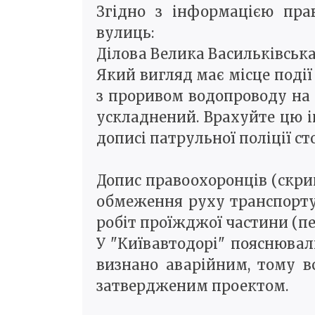
Згідно з інформацією пра
вулиць:
Ділова Велика Васильківськ
Який вигляд має місце події 
з проривом водопроводу на п
ускладнений. Врахуйте цю і
дописі патрульної поліції ст
Допис правоохоронців (скрин
обмеження руху транспорту
робіт проїжджої частини (пе
У "Київавтодорі" пояснювали
визнано аварійним, тому в
затвердженим проектом.