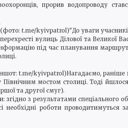
воохоронців, прорив водопроводу ставс
а
(фото: t.me/kyivpatrol)"До уваги учасник
ерехресті вулиць Ділової та Великої Ва
нформацію під час планування маршруту 
олиці.
шот: t.me/kyivpatrol)Нагадаємо, раніше
 Північним мостом столиці. Тоді йшлос
ршої та другої смуг).
: згідно з результатами спеціального о
сі необхідні роботи проводитимуться з