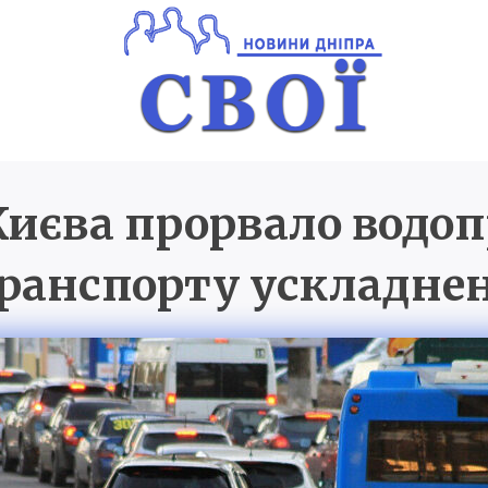
Києва прорвало водоп
Новини Дніпра
SVOI.D
ранспорту ускладне