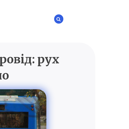
ровід: рух
P.UA
но