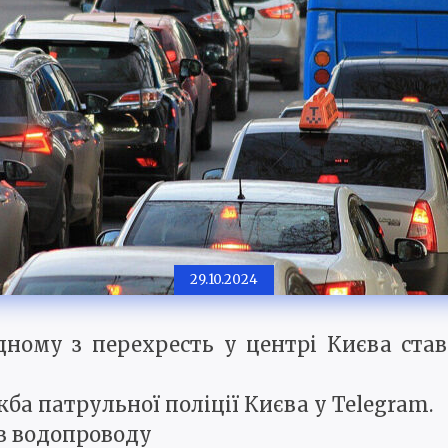
29.10.2024
одному з перехресть у центрі Києва ста
ба патрульної поліції Києва у Telegram.
ив водопроводу