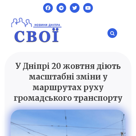
Skip
to
content
У Дніпрі 20 жовтня діють
SVOI.DP.UA
Новини Дніпра
масштабні зміни у
маршрутах руху
громадського транспорту