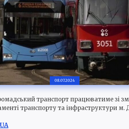
08.07.2024
 громадський транспорт працюватиме зі з
менті транспорту та інфраструктури м. Д
.UA