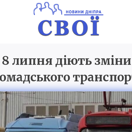
 8 липня діють зміни
Новини Дніпра
SVOI.D
омадського транспо