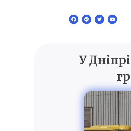
Skip
to
content
У Дніпрі
гр