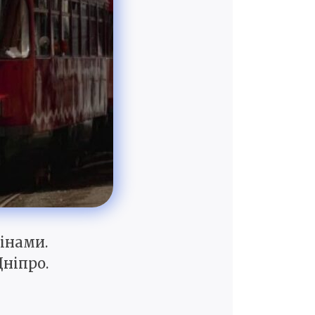
мінами.
ніпро.