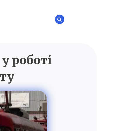
 у роботі
P.UA
рту