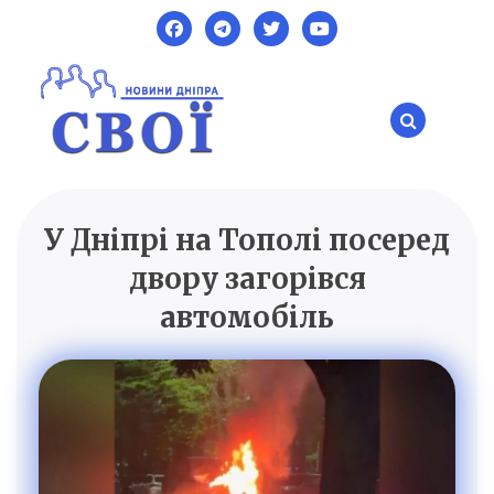
Skip
to
content
У Дніпрі на Тополі посеред
SVOI.DP.UA
Новини Дніпра
двору загорівся
автомобіль