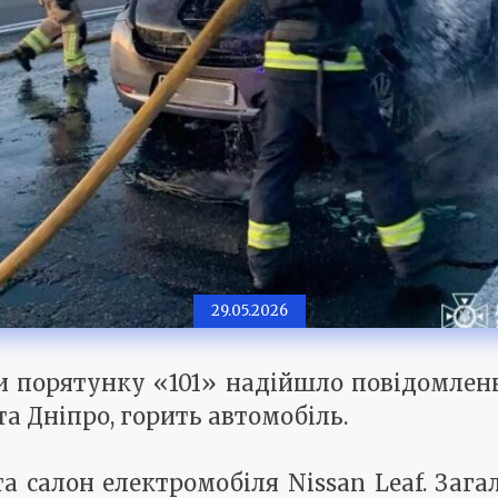
29.05.2026
и порятунку «101» надійшло повідомлен
а Дніпро, горить автомобіль.
та салон електромобіля Nissan Leaf. Заг