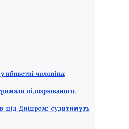
у вбивстві чоловіка
;
атримали підозрюваного
;
ів під Дніпром: судитимуть