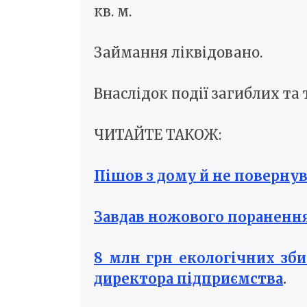
кв. м.
Займання ліквідовано.
Внаслідок події загиблих та
ЧИТАЙТЕ ТАКОЖ:
Пішов з дому й не повернув
Завдав ножового поранення
8 млн грн екологічних зби
директора підприємства
.