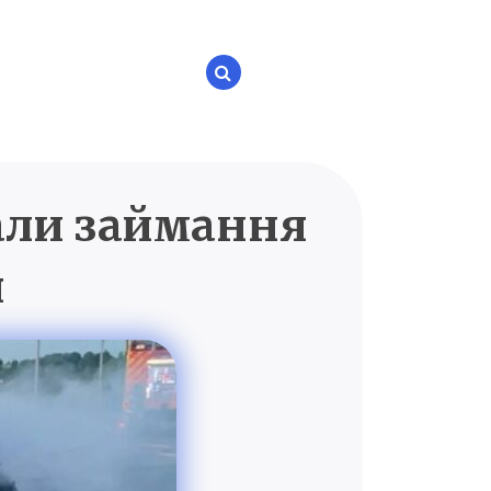
али займання
P.UA
я