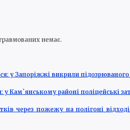
 травмованих немає.
ся: у Запоріжжі викрили підозрюваного 
: у Кам`янському районі поліцейські з
тків через пожежу на полігоні відход