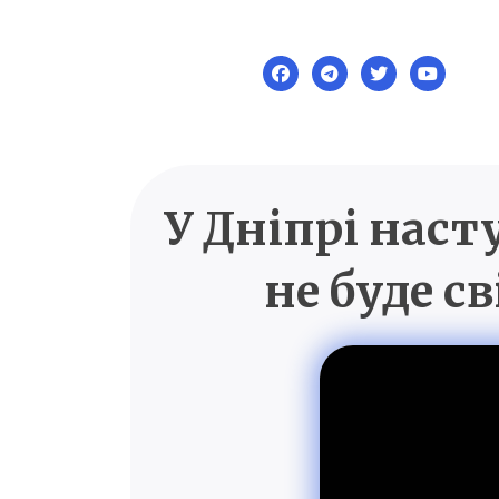
Skip
to
content
У Дніпрі наст
не буде с