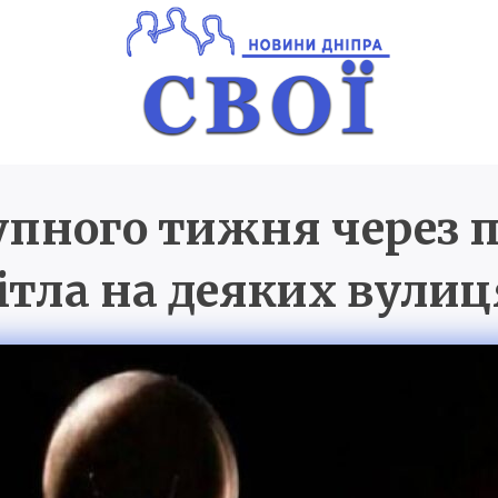
упного тижня через 
Новини Дніпра
SVOI.D
вітла на деяких вулиц