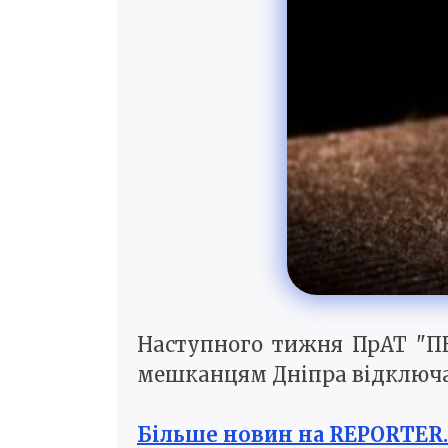
Наступного тижня ПрАТ "ПЕ
мешканцям Дніпра відключа
Більше новин на REPORTER