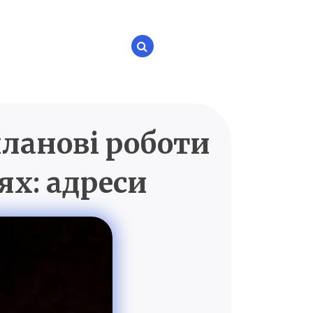
планові роботи
P.UA
ях: адреси