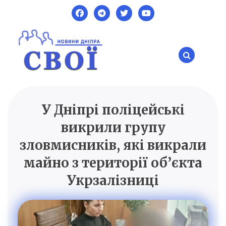
Skip
to
content
У Дніпрі поліцейські
SVOI.DP.UA
Новини Дніпра
викрили групу
зловмисників, які викрали
майно з території об’єкта
Укрзалізниці