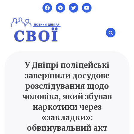
Skip
to
content
У Дніпрі поліцейські
SVOI.DP.UA
Новини Дніпра
завершили досудове
розслідування щодо
чоловіка, який збував
наркотики через
«закладки»:
обвинувальний акт