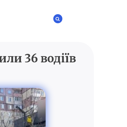
ли 36 водіїв
P.UA