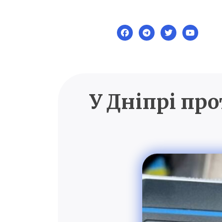
Skip
to
content
У Дніпрі пр