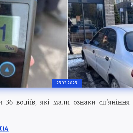
25.02.2025
 36 водіїв, які мали ознаки сп'янінн
.UA