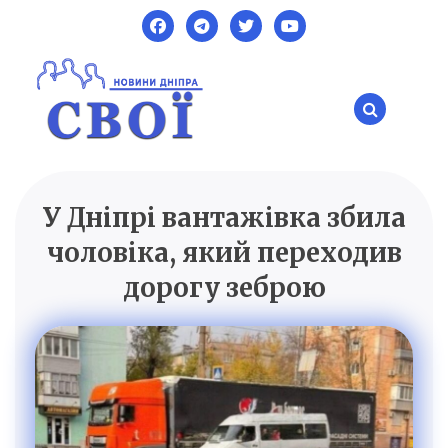
Skip
to
content
У Дніпрі вантажівка збила
SVOI.DP.UA
Новини Дніпра
чоловіка, який переходив
дорогу зеброю