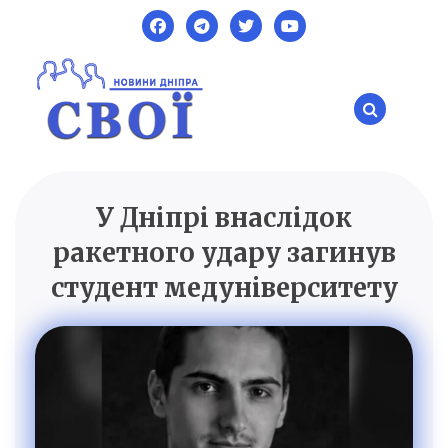
Skip
to
content
У Дніпрі внаслідок
SVOI.DP.UA
Новини Дніпра
ракетного удару загинув
студент медуніверситету