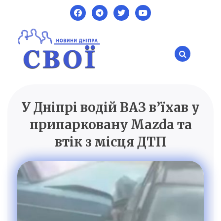
Skip
to
content
У Дніпрі водій ВАЗ в’їхав у
SVOI.DP.UA
Новини Дніпра
припарковану Mazda та
втік з місця ДТП