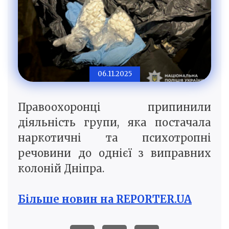
06.11.2025
Правоохоронці припинили
діяльність групи, яка постачала
наркотичні та психотропні
речовини до однієї з виправних
колоній Дніпра.
Більше новин на REPORTER.UA