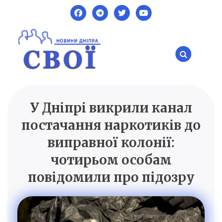
Skip
to
content
У Дніпрі викрили канал
SVOI.DP.UA
Новини Дніпра
постачання наркотиків до
виправної колонії:
чотирьом особам
повідомили про підозру