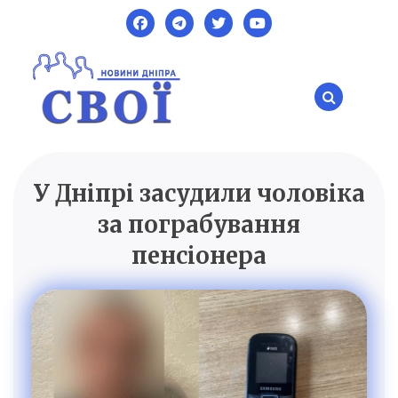
Skip
to
content
У Дніпрі засудили чоловіка
SVOI.DP.UA
Новини Дніпра
за пограбування
пенсіонера