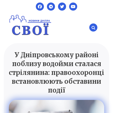
Skip
to
content
У Дніпровському районі
SVOI.DP.UA
Новини Дніпра
поблизу водойми сталася
стрілянина: правоохоронці
встановлюють обставини
події