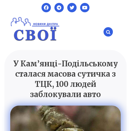
Skip
to
content
У Кам’янці-Подільському
SVOI.DP.UA
Новини Дніпра
сталася масова сутичка з
ТЦК, 100 людей
заблокували авто