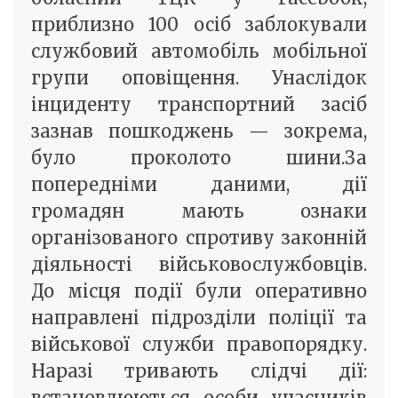
приблизно 100 осіб заблокували
службовий автомобіль мобільної
групи оповіщення. Унаслідок
інциденту транспортний засіб
зазнав пошкоджень — зокрема,
було проколото шини.За
попередніми даними, дії
громадян мають ознаки
організованого спротиву законній
діяльності військовослужбовців.
До місця події були оперативно
направлені підрозділи поліції та
військової служби правопорядку.
Наразі тривають слідчі дії:
встановлюються особи учасників