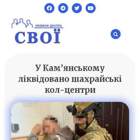
Skip
to
content
У Кам’янському
SVOI.DP.UA
Новини Дніпра
ліквідовано шахрайські
кол-центри