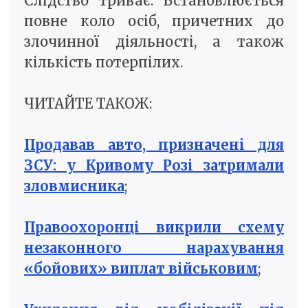
Слідство триває. Встановлюється
повне коло осіб, причетних до
злочинної діяльності, а також
кількість потерпілих.
ЧИТАЙТЕ ТАКОЖ:
Продавав авто, призначені для
ЗСУ: у Кривому Розі затримали
зловмисника
;
Правоохоронці викрили схему
незаконного нарахування
«бойових» виплат військовим
;